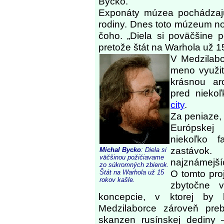
Bycko.
Exponáty múzea pochádzajú
rodiny. Dnes toto múzeum no
čoho. „Diela si poväčšine 
pretože štát na Warhola už 15
V Medzilabo
meno využiť
krásnou arc
pred nieko
city
.
Za peniaze,
Európskej 
niekoľko 
zastávok
Michal Bycko
: Diela si
väčšinou požičiavame
najznámejšíc
zo súkromných zbierok.
O tomto pro
Štát na Warhola už 15
rokov kašle.
zbytočne v
koncepcie, v ktorej by
Medzilaborce zároveň pre
skanzen rusínskej dediny –