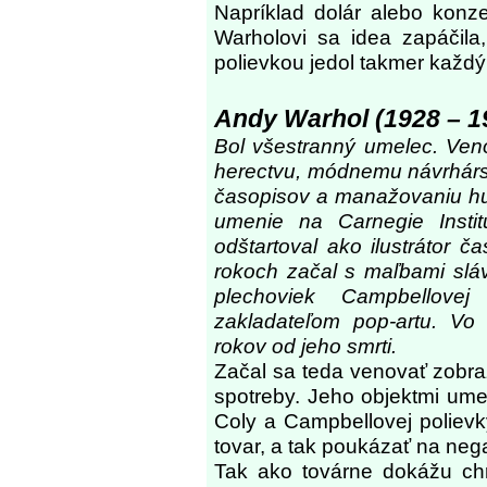
Napríklad dolár alebo konz
Warholovi sa idea zapáčila
polievkou jedol takmer každý
Andy Warhol (1928 – 1
Bol všestranný umelec. Venova
herectvu, módnemu návrhárst
časopisov a manažovaniu hu
umenie na Carnegie Instit
odštartoval ako ilustrátor 
rokoch začal s maľbami slá
plechoviek Campbellove
zakladateľom pop-artu. Vo 
rokov od jeho smrti.
Začal sa teda venovať zobr
spotreby. Jeho objektmi ume
Coly a Campbellovej poliev
tovar, a tak poukázať na neg
Tak ako továrne dokážu chrl