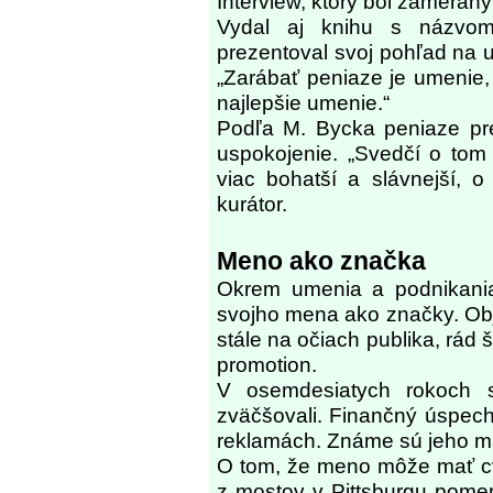
Interview, ktorý bol zameraný 
Vydal aj knihu s názvom
prezentoval svoj pohľad na 
„Zarábať peniaze je umenie, 
najlepšie umenie.“
Podľa M. Bycka peniaze pre
uspokojenie. „Svedčí o tom 
viac bohatší a slávnejší, o
kurátor.
Meno ako značka
Okrem umenia a podnikania
svojho mena ako značky. Ob
stále na očiach publika, rád 
promotion.
V osemdesiatych rokoch s
zväčšovali. Finančný úspech
reklamách. Známe sú jeho ma
O tom, že meno môže mať cve
z mostov v Pittsburgu pome