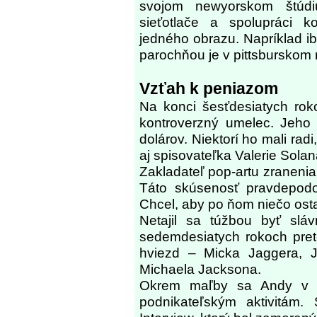
svojom newyorskom štúdi
sieťotlače a spolupráci k
jedného obrazu. Napríklad i
parochňou je v pittsburskom 
Vzťah k peniazom
Na konci šesťdesiatych rok
kontroverzný umelec. Jeho 
dolárov. Niektorí ho mali radi
aj spisovateľka Valerie Solan
Zakladateľ pop-artu zranenia
Táto skúsenosť pravdepodob
Chcel, aby po ňom niečo osta
Netajil sa túžbou byť slá
sedemdesiatych rokoch pret
hviezd – Micka Jaggera, J
Michaela Jacksona.
Okrem maľby sa Andy v t
podnikateľským aktivitám.