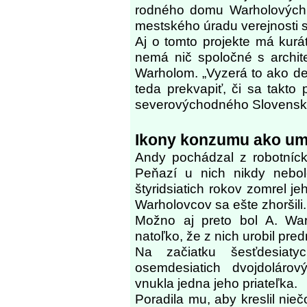
rodného domu Warholových r
mestského úradu verejnosti s
Aj o tomto projekte má kurá
nemá nič spoločné s archit
Warholom. „Vyzerá to ako de
teda prekvapiť, či sa takto
severovýchodného Slovensk
Ikony konzumu ako um
Andy pochádzal z robotníck
Peňazí u nich nikdy nebo
štyridsiatich rokov zomrel je
Warholovcov sa ešte zhoršili.
Možno aj preto bol A. War
natoľko, že z nich urobil pr
Na začiatku šesťdesiaty
osemdesiatich dvojdoláro
vnukla jedna jeho priateľka.
Poradila mu, aby kreslil ni