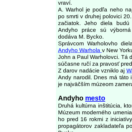
vraví.
A. Warhol je podľa neho na
po smrti v druhej polovici 20. 
začiatok. Jeho diela budú 
Andyho práce sú výborná 
dodáva M. Bycko.
Správcom Warholovho die
Andyho Warhola
v New Yorku,
John a Paul Warholovci. Tá d
súčasne ručí za pravosť pred
Z darov nadácie vzniklo aj
W
Andy narodil. Dnes má táto i
je najväčším múzeom zamer
Andyho
mesto
Druhá kultúrna inštitúcia, kt
Múzeum moderného umenia A.
ho pred 16 rokmi z iniciat
propagátorov zakladateľa po