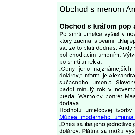
Obchod s menom An
Obchod s kráľom pop-
Po smrti umelca vyšiel v n
ktorý začínal slovami: „Najl
sa, že to platí dodnes. Andy
bol chodiacim umením. Výtv
po smrti umelca.
„Ceny jeho najznámejších 
dolárov,“ informuje Alexand
súčasného umenia Slovens
padol minulý rok v novembr
predal Warholov portrét Ma
dodáva.
Hodnotu umelcovej tvorby 
Múzea moderného umenia
„Dnes sa iba jeho jednotlivé g
dolárov. Plátna sa môžu vyšp